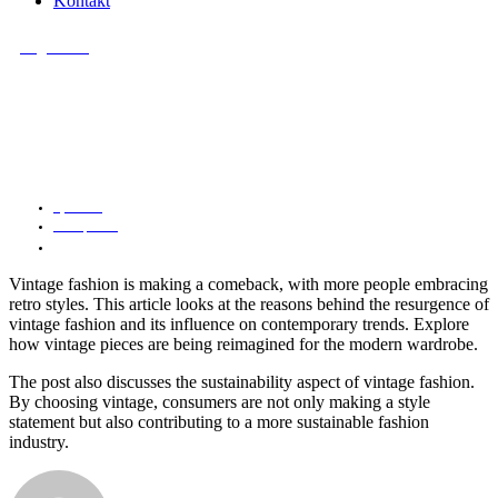
Kontakt
Allgemein
The Revival of Vintage Fashion: A
Nostalgic Trend
by
admin
Juli 3, 2024
5 Minutes
Vintage fashion is making a comeback, with more people embracing
retro styles. This article looks at the reasons behind the resurgence of
vintage fashion and its influence on contemporary trends. Explore
how vintage pieces are being reimagined for the modern wardrobe.
The post also discusses the sustainability aspect of vintage fashion.
By choosing vintage, consumers are not only making a style
statement but also contributing to a more sustainable fashion
industry.